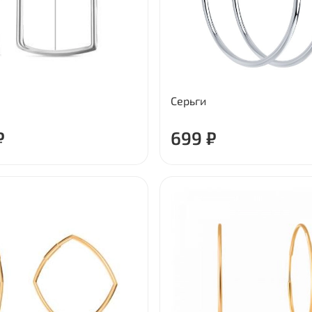
Серьги
₽
699 ₽