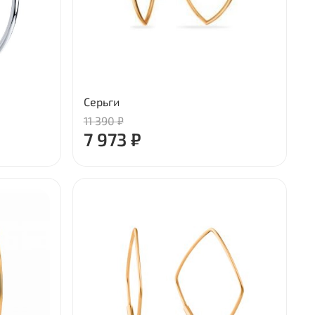
Серьги
11 390 ₽
7 973 ₽