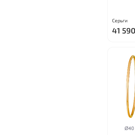
Серьги
41 590