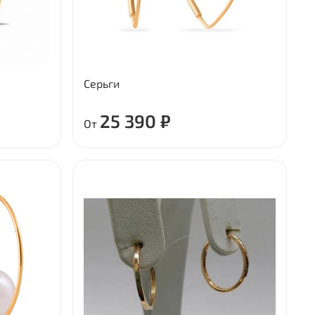
Серьги
25 390 ₽
От