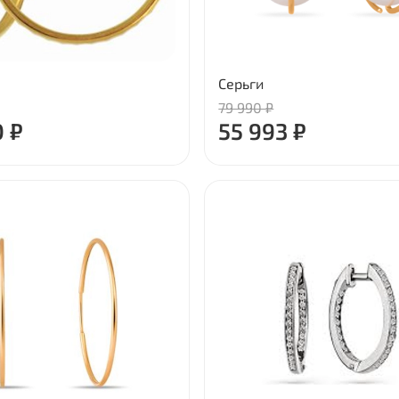
Серьги
79 990 ₽
0 ₽
55 993 ₽