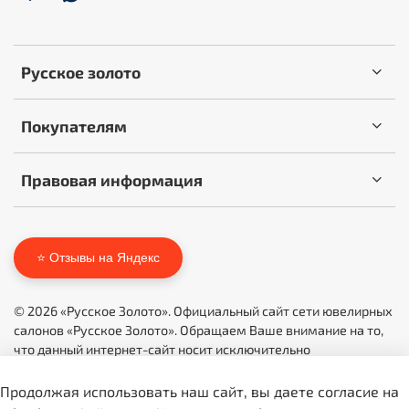
Русское золото
Покупателям
Правовая информация
⭐ Отзывы на Яндекс
© 2026 «Русское Золото». Официальный сайт сети ювелирных
салонов «Русское Золото». Обращаем Ваше внимание на то,
что данный интернет-сайт носит исключительно
информационный характер и ни при каких условиях не
является публичной офертой, определяемой положениями
Продолжая использовать наш сайт, вы даете согласие на
Статьи 437 (2) ГК РФ.