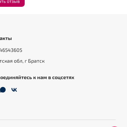
ать отзыв
акты
46543605
тская обл, г Братск
оединяйтесь к нам в соцсетях