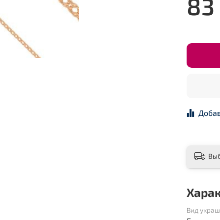
83
Добав
Вы
Хара
Вид укра