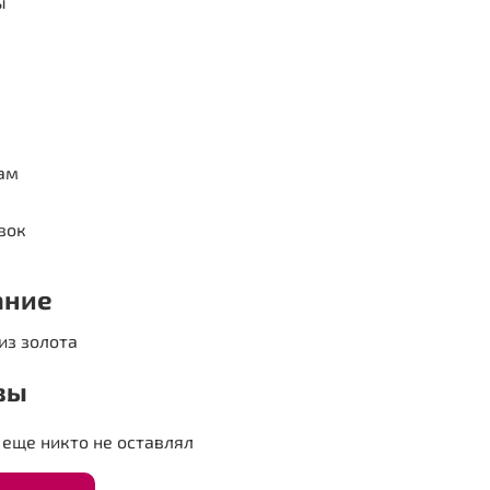
ы
ам
вок
ание
из золота
вы
еще никто не оставлял