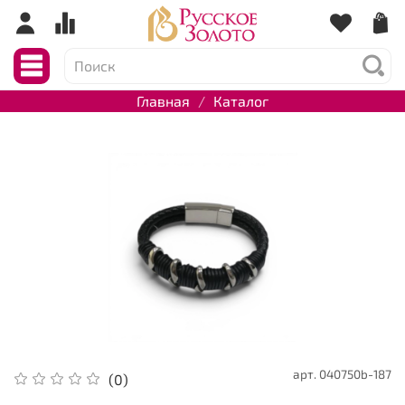
Главная
Каталог
арт.
040750b-187
(0)