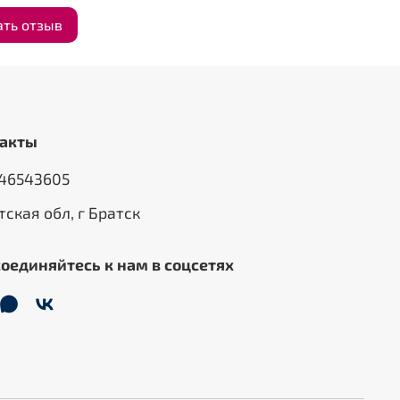
ать отзыв
акты
46543605
тская обл, г Братск
оединяйтесь к нам в соцсетях