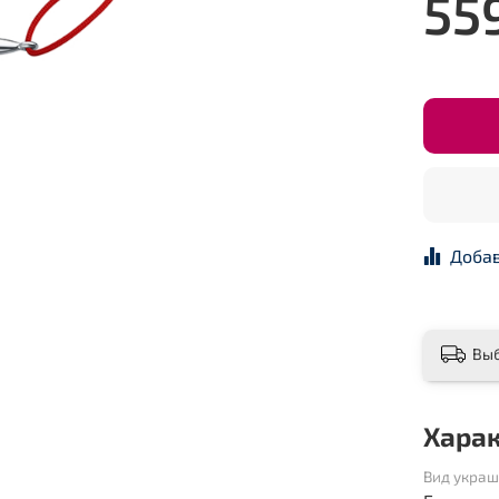
55
Добав
Вы
Хара
Вид укра