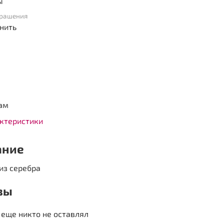
ы
крашения
нить
ам
актеристики
ание
из серебра
вы
еще никто не оставлял