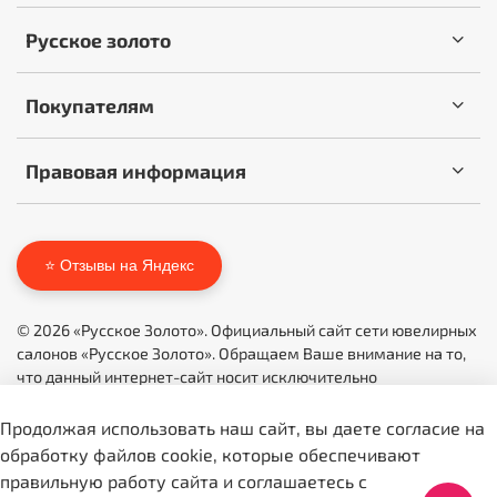
Русское золото
Покупателям
Правовая информация
⭐ Отзывы на Яндекс
© 2026 «Русское Золото». Официальный сайт сети ювелирных
салонов «Русское Золото». Обращаем Ваше внимание на то,
что данный интернет-сайт носит исключительно
информационный характер и ни при каких условиях не
является публичной офертой, определяемой положениями
Продолжая использовать наш сайт, вы даете согласие на
Статьи 437 (2) ГК РФ.
обработку файлов cookie, которые обеспечивают
правильную работу сайта и соглашаетесь с
Icons by
icons8.ru