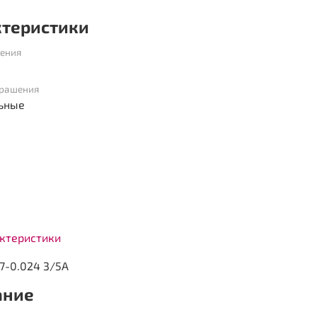
ктеристики
шения
крашения
ьные
актеристики
57-0.024 3/5А
ание