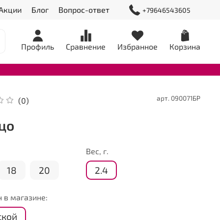
Акции
Блог
Вопрос-ответ
+79646543605
Профиль
Сравнение
Избранное
Корзина
арт.
090071БР
(0)
цо
Вес, г.
18
20
2.4
 в магазине:
ской