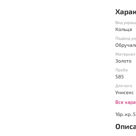
Хара
Вид укра
Кольца
Подвид у
Обручал
Материал
Золото
Проба
585
Для кого
Унисекс
Все хар
1бр..кр..
Опис