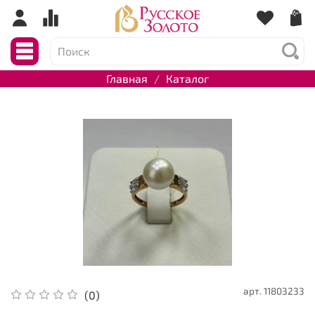
Главная
Каталог
арт.
11803233
(0)