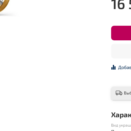
16
Добав
Вы
Хара
Вид укра