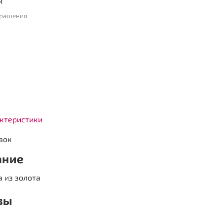
и
крашения
актеристики
вок
ание
 из золота
вы