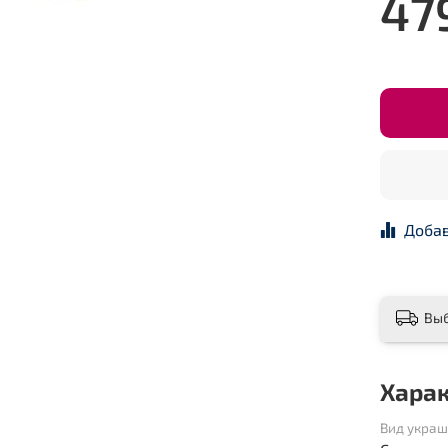
47
Добав
Вы
Хара
Вид укра