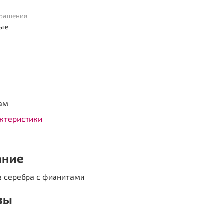
крашения
ые
ам
актеристики
ание
з серебра с фианитами
вы