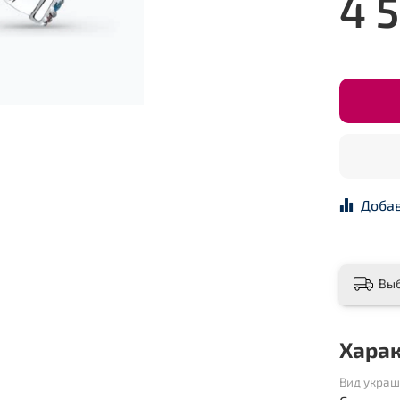
4 
Добав
Вы
Хара
Вид укра