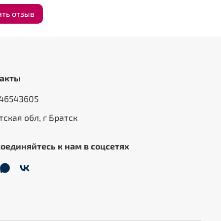
ать отзыв
акты
46543605
тская обл, г Братск
оединяйтесь к нам в соцсетях