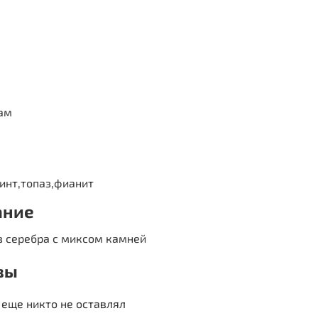
ам
инт,топаз,фианит
ание
з серебра с миксом камней
вы
еще никто не оставлял