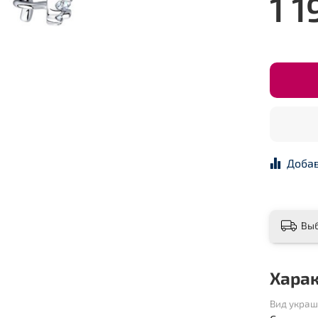
1 1
Добав
Вы
Хара
Вид укра