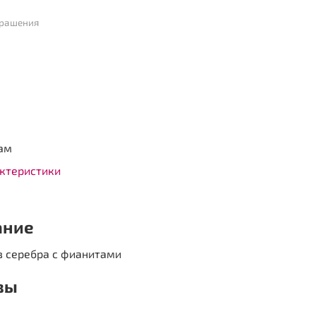
крашения
ам
актеристики
ание
з серебра с фианитами
вы