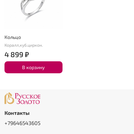
Кольцо
Коралл,куб.циркон.
4 899 ₽
В корзину
Контакты
+79646543605