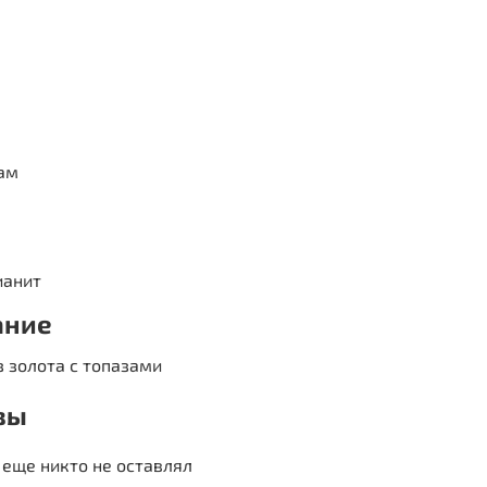
ам
ианит
ание
з золота с топазами
вы
еще никто не оставлял