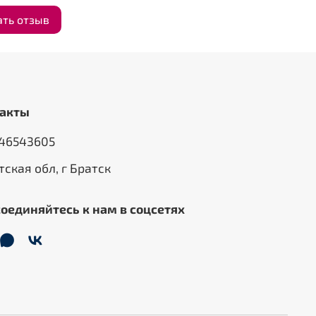
ать отзыв
акты
46543605
тская обл, г Братск
оединяйтесь к нам в соцсетях