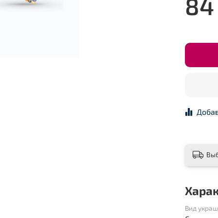
84
Добав
Вы
Хара
Вид укра