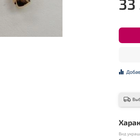
33 
Добав
Вы
Хара
Вид укра