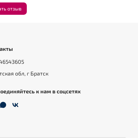
ать отзыв
акты
46543605
тская обл, г Братск
оединяйтесь к нам в соцсетях