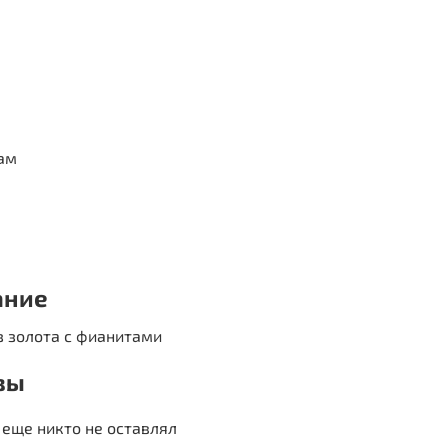
ам
ание
з золота с фианитами
вы
еще никто не оставлял