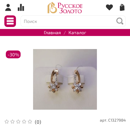
Главная
Каталог
-30%
арт.
С1327984
(0)