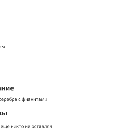
ам
ание
серебра с фианитами
вы
еще никто не оставлял