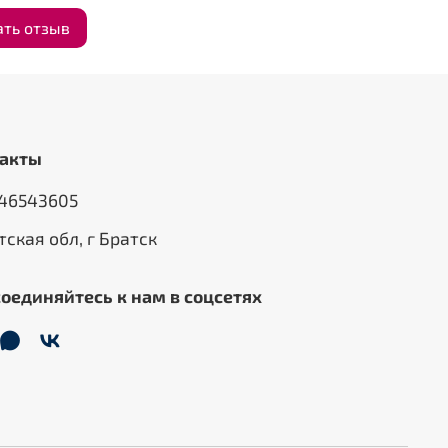
ать отзыв
акты
46543605
тская обл, г Братск
оединяйтесь к нам в соцсетях