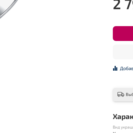
2 
Добав
Вы
Хара
Вид укра